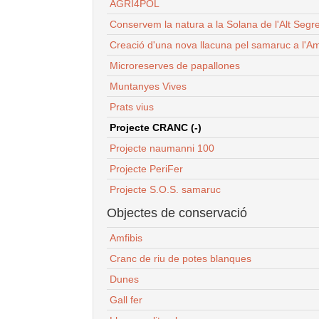
AGRI4POL
Conservem la natura a la Solana de l'Alt Segr
Creació d'una nova llacuna pel samaruc a l'Am
Microreserves de papallones
Muntanyes Vives
Prats vius
Projecte CRANC (-)
Projecte naumanni 100
Projecte PeriFer
Projecte S.O.S. samaruc
Objectes de conservació
Amfibis
Cranc de riu de potes blanques
Dunes
Gall fer