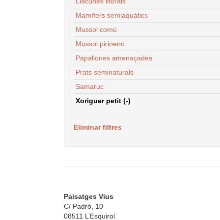
Llacunes litorals
Mamífers semiaquàtics
Mussol comú
Mussol pirinenc
Papallones amenaçades
Prats seminaturals
Samaruc
Xoriguer petit (-)
Eliminar filtres
Paisatges Vius
C/ Padró, 10
08511 L’Esquirol