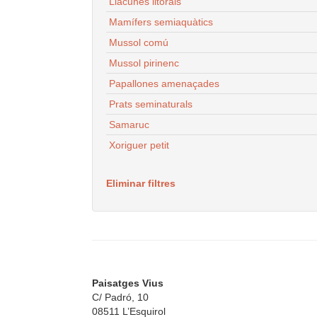
Llacunes litorals
Mamífers semiaquàtics
Mussol comú
Mussol pirinenc
Papallones amenaçades
Prats seminaturals
Samaruc
Xoriguer petit
Eliminar filtres
Paisatges Vius
C/ Padró, 10
08511 L’Esquirol