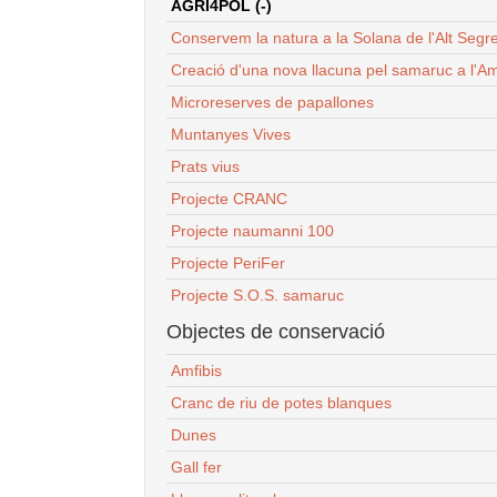
AGRI4POL (-)
Conservem la natura a la Solana de l'Alt Segr
Creació d'una nova llacuna pel samaruc a l'Am
Microreserves de papallones
Muntanyes Vives
Prats vius
Projecte CRANC
Projecte naumanni 100
Projecte PeriFer
Projecte S.O.S. samaruc
Objectes de conservació
Amfibis
Cranc de riu de potes blanques
Dunes
Gall fer