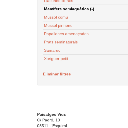
Llacunes litorals
Mamífers semiaquàtics (-)
Mussol comú
Mussol pirinenc
Papallones amenaçades
Prats seminaturals
Samaruc
Xoriguer petit
Eliminar filtres
Paisatges Vius
C/ Padró, 10
08511 L’Esquirol