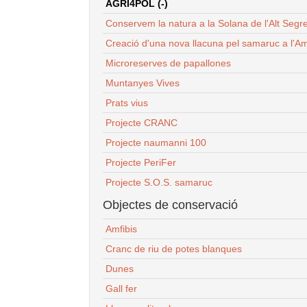
AGRI4POL (-)
Conservem la natura a la Solana de l'Alt Segr
Creació d'una nova llacuna pel samaruc a l'Am
Microreserves de papallones
Muntanyes Vives
Prats vius
Projecte CRANC
Projecte naumanni 100
Projecte PeriFer
Projecte S.O.S. samaruc
Objectes de conservació
Amfibis
Cranc de riu de potes blanques
Dunes
Gall fer