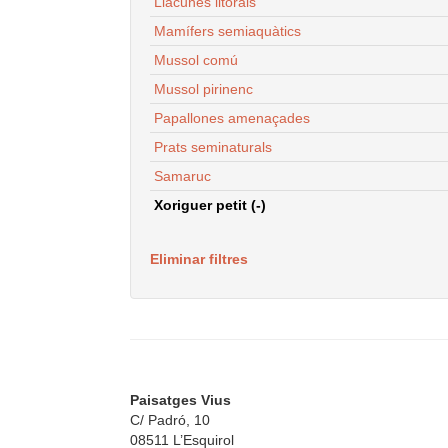
Llacunes litorals
Mamífers semiaquàtics
Mussol comú
Mussol pirinenc
Papallones amenaçades
Prats seminaturals
Samaruc
Xoriguer petit (-)
Eliminar filtres
Paisatges Vius
C/ Padró, 10
08511 L’Esquirol