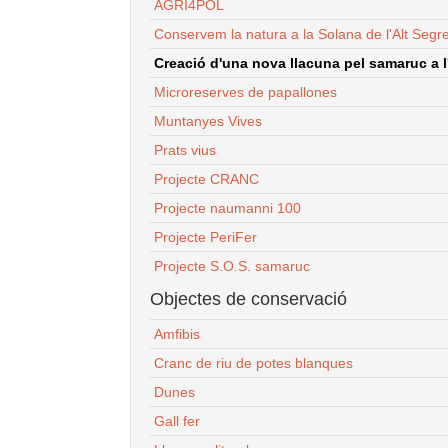
AGRI4POL
Conservem la natura a la Solana de l'Alt Segr
Creació d'una nova llacuna pel samaruc a l'
Microreserves de papallones
Muntanyes Vives
Prats vius
Projecte CRANC
Projecte naumanni 100
Projecte PeriFer
Projecte S.O.S. samaruc
Objectes de conservació
Amfibis
Cranc de riu de potes blanques
Dunes
Gall fer