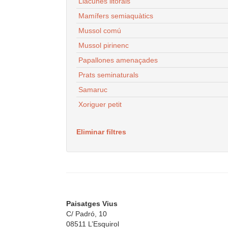
Llacunes litorals
Mamífers semiaquàtics
Mussol comú
Mussol pirinenc
Papallones amenaçades
Prats seminaturals
Samaruc
Xoriguer petit
Eliminar filtres
Paisatges Vius
C/ Padró, 10
08511 L’Esquirol