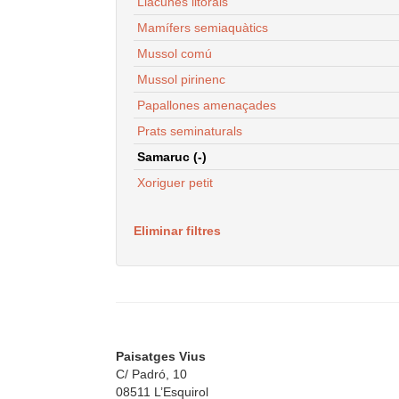
Llacunes litorals
Mamífers semiaquàtics
Mussol comú
Mussol pirinenc
Papallones amenaçades
Prats seminaturals
Samaruc (-)
Xoriguer petit
Eliminar filtres
Paisatges Vius
C/ Padró, 10
08511 L’Esquirol