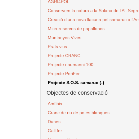
AGRI4POL
Conservem la natura a la Solana de l'Alt Segr
Creació d'una nova llacuna pel samaruc a l'Am
Microreserves de papallones
Muntanyes Vives
Prats vius
Projecte CRANC
Projecte naumanni 100
Projecte PeriFer
Projecte S.O.S. samaruc (-)
Objectes de conservació
Amfibis
Cranc de riu de potes blanques
Dunes
Gall fer