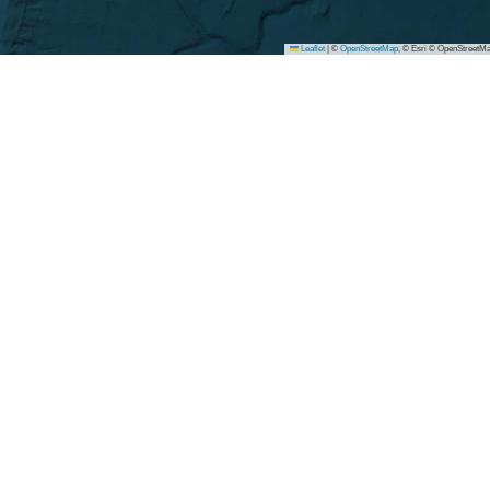
Leaflet
|
©
OpenStreetMap
, © Esri © OpenStreetMa