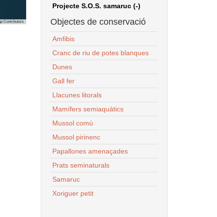
Projecte S.O.S. samaruc (-)
Objectes de conservació
p Contributors
Amfibis
Cranc de riu de potes blanques
Dunes
Gall fer
Llacunes litorals
Mamífers semiaquàtics
Mussol comú
Mussol pirinenc
Papallones amenaçades
Prats seminaturals
Samaruc
Xoriguer petit