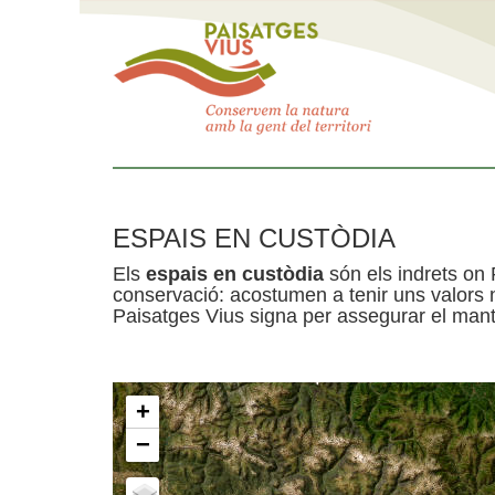
ESPAIS EN CUSTÒDIA
Els
espais en custòdia
són els indrets on 
conservació: acostumen a tenir uns valors n
Paisatges Vius signa per assegurar el mante
+
−