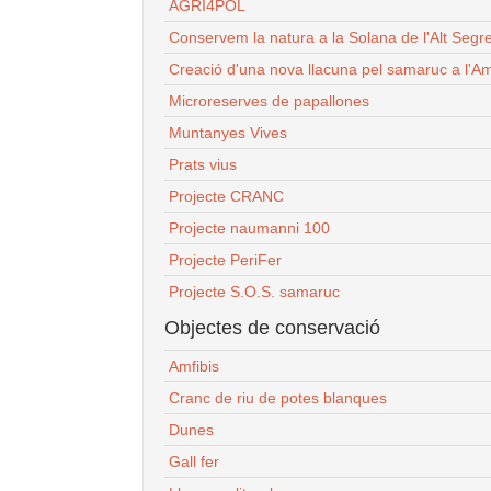
AGRI4POL
Conservem la natura a la Solana de l'Alt Segr
Creació d'una nova llacuna pel samaruc a l'Am
Microreserves de papallones
Muntanyes Vives
Prats vius
Projecte CRANC
Projecte naumanni 100
Projecte PeriFer
Projecte S.O.S. samaruc
Objectes de conservació
Amfibis
Cranc de riu de potes blanques
Dunes
Gall fer