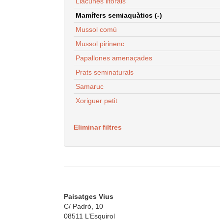
Llacunes litorals
Mamífers semiaquàtics (-)
Mussol comú
Mussol pirinenc
Papallones amenaçades
Prats seminaturals
Samaruc
Xoriguer petit
Eliminar filtres
Paisatges Vius
C/ Padró, 10
08511 L’Esquirol