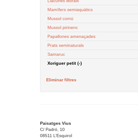
Llacunes litorals
Mamífers semiaquàtics
Mussol comú
Mussol pirinenc
Papallones amenaçades
Prats seminaturals
Samaruc
Xoriguer petit (-)
Eliminar filtres
Paisatges Vius
C/ Padró, 10
08511 L’Esquirol