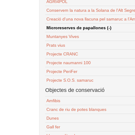
AGRI4POL
Conservem la natura a la Solana de l'Alt Segr
Creació d'una nova llacuna pel samaruc a l'Am
Microreserves de papallones (-)
Muntanyes Vives
Prats vius
Projecte CRANC
Projecte naumanni 100
Projecte PeriFer
Projecte S.O.S. samaruc
Objectes de conservació
Amfibis
Cranc de riu de potes blanques
Dunes
Gall fer