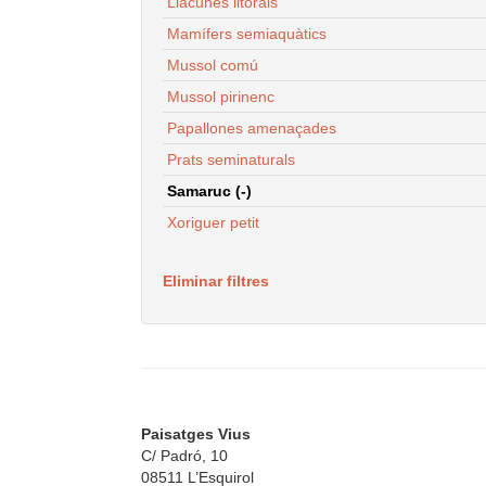
Llacunes litorals
Mamífers semiaquàtics
Mussol comú
Mussol pirinenc
Papallones amenaçades
Prats seminaturals
Samaruc (-)
Xoriguer petit
Eliminar filtres
Paisatges Vius
C/ Padró, 10
08511 L’Esquirol