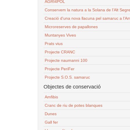
AGRI4POL
Conservem la natura a la Solana de l'Alt Segr
Creació d'una nova llacuna pel samaruc a l'Am
Microreserves de papallones
Muntanyes Vives
Prats vius
Projecte CRANC
Projecte naumanni 100
Projecte PeriFer
Projecte S.O.S. samaruc
Objectes de conservació
Amfibis
Cranc de riu de potes blanques
Dunes
Gall fer