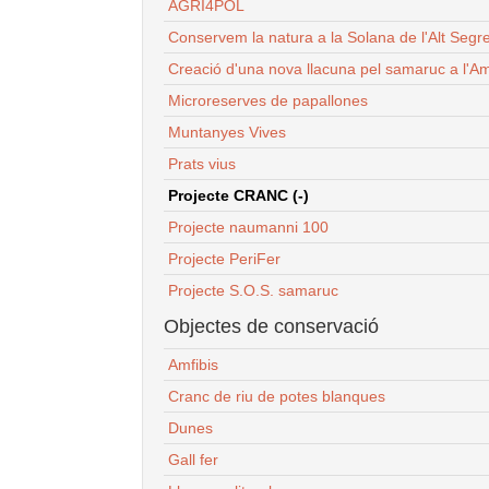
AGRI4POL
Conservem la natura a la Solana de l'Alt Segr
Creació d'una nova llacuna pel samaruc a l'Am
Microreserves de papallones
Muntanyes Vives
Prats vius
Projecte CRANC (-)
Projecte naumanni 100
Projecte PeriFer
Projecte S.O.S. samaruc
Objectes de conservació
Amfibis
Cranc de riu de potes blanques
Dunes
Gall fer