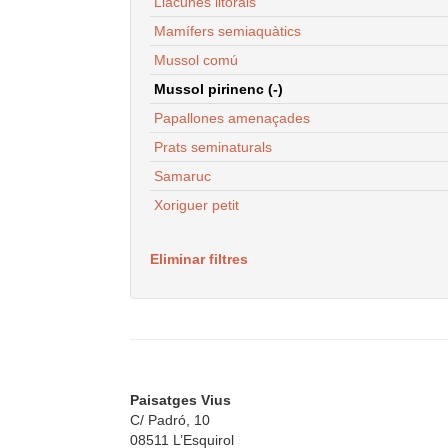
Llacunes litorals
Mamífers semiaquàtics
Mussol comú
Mussol pirinenc (-)
Papallones amenaçades
Prats seminaturals
Samaruc
Xoriguer petit
Eliminar filtres
Paisatges Vius
C/ Padró, 10
08511 L’Esquirol