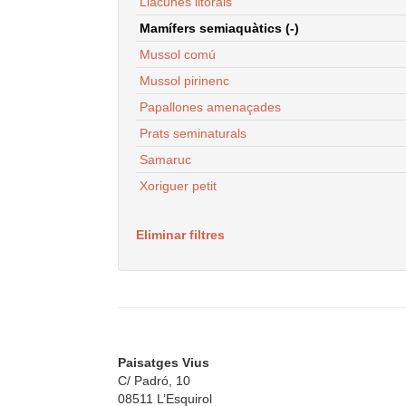
Llacunes litorals
Mamífers semiaquàtics (-)
Mussol comú
Mussol pirinenc
Papallones amenaçades
Prats seminaturals
Samaruc
Xoriguer petit
Eliminar filtres
Paisatges Vius
C/ Padró, 10
08511 L’Esquirol