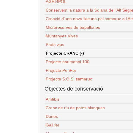
AGRI4POL
Conservem la natura a la Solana de l'Alt Segr
Creació d'una nova llacuna pel samaruc a l'Am
Microreserves de papallones
Muntanyes Vives
Prats vius
Projecte CRANC (-)
Projecte naumanni 100
Projecte PeriFer
Projecte S.O.S. samaruc
Objectes de conservació
Amfibis
Cranc de riu de potes blanques
Dunes
Gall fer