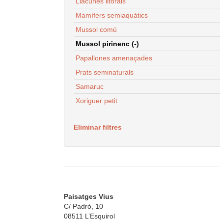
Llacunes litorals
Mamífers semiaquàtics
Mussol comú
Mussol pirinenc (-)
Papallones amenaçades
Prats seminaturals
Samaruc
Xoriguer petit
Eliminar filtres
Paisatges Vius
C/ Padró, 10
08511 L’Esquirol