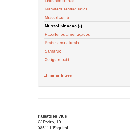
Llacunes litorals
Mamífers semiaquàtics
Mussol comú
Mussol pirinenc (-)
Papallones amenaçades
Prats seminaturals
Samaruc
Xoriguer petit
Eliminar filtres
Paisatges Vius
C/ Padró, 10
08511 L’Esquirol