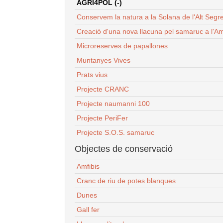
AGRI4POL (-)
Conservem la natura a la Solana de l'Alt Segr
Creació d'una nova llacuna pel samaruc a l'Am
Microreserves de papallones
Muntanyes Vives
Prats vius
Projecte CRANC
Projecte naumanni 100
Projecte PeriFer
Projecte S.O.S. samaruc
Objectes de conservació
Amfibis
Cranc de riu de potes blanques
Dunes
Gall fer