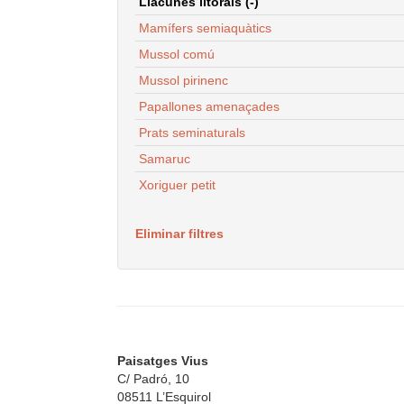
Llacunes litorals (-)
Mamífers semiaquàtics
Mussol comú
Mussol pirinenc
Papallones amenaçades
Prats seminaturals
Samaruc
Xoriguer petit
Eliminar filtres
Paisatges Vius
C/ Padró, 10
08511 L’Esquirol