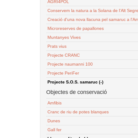
AGRI4POL
Conservem la natura a la Solana de l'Alt Segr
Creació d'una nova llacuna pel samaruc a l'Am
Microreserves de papallones
Muntanyes Vives
Prats vius
Projecte CRANC
Projecte naumanni 100
Projecte PeriFer
Projecte S.O.S. samaruc (-)
Objectes de conservació
Amfibis
Cranc de riu de potes blanques
Dunes
Gall fer