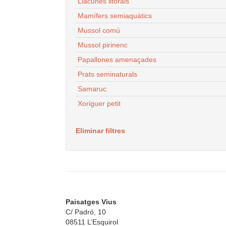
Llacunes litorals
Mamífers semiaquàtics
Mussol comú
Mussol pirinenc
Papallones amenaçades
Prats seminaturals
Samaruc
Xoriguer petit
Eliminar filtres
Paisatges Vius
C/ Padró, 10
08511 L’Esquirol