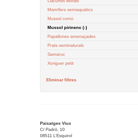
Llacunes litorals
Mamífers semiaquàtics
Mussol comú
Mussol pirinenc (-)
Papallones amenaçades
Prats seminaturals
Samaruc
Xoriguer petit
Eliminar filtres
Paisatges Vius
C/ Padró, 10
08511 L’Esquirol