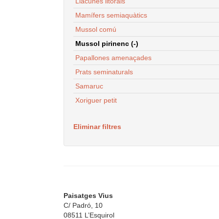
Llacunes litorals
Mamífers semiaquàtics
Mussol comú
Mussol pirinenc (-)
Papallones amenaçades
Prats seminaturals
Samaruc
Xoriguer petit
Eliminar filtres
Paisatges Vius
C/ Padró, 10
08511 L’Esquirol