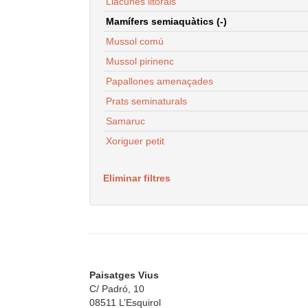
Llacunes litorals
Mamífers semiaquàtics (-)
Mussol comú
Mussol pirinenc
Papallones amenaçades
Prats seminaturals
Samaruc
Xoriguer petit
Eliminar filtres
Paisatges Vius
C/ Padró, 10
08511 L’Esquirol