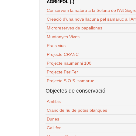
AGRI4POL (-)
Conservem la natura a la Solana de l'Alt Segr
Creació d'una nova llacuna pel samaruc a l'Am
Microreserves de papallones
Muntanyes Vives
Prats vius
Projecte CRANC
Projecte naumanni 100
Projecte PeriFer
Projecte S.O.S. samaruc
Objectes de conservació
Amfibis
Cranc de riu de potes blanques
Dunes
Gall fer