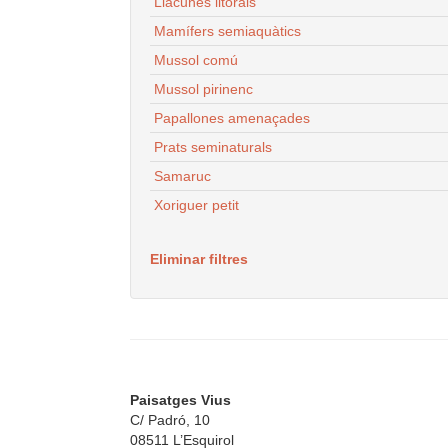
Llacunes litorals
Mamífers semiaquàtics
Mussol comú
Mussol pirinenc
Papallones amenaçades
Prats seminaturals
Samaruc
Xoriguer petit
Eliminar filtres
Paisatges Vius
C/ Padró, 10
08511 L’Esquirol