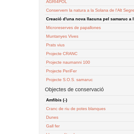
AGRI4POL
Conservem la natura a la Solana de l'Alt Segr
Creació d'una nova llacuna pel samaruc a l'
Microreserves de papallones
Muntanyes Vives
Prats vius
Projecte CRANC
Projecte naumanni 100
Projecte PeriFer
Projecte S.O.S. samaruc
Objectes de conservació
Amfibis (-)
Cranc de riu de potes blanques
Dunes
Gall fer