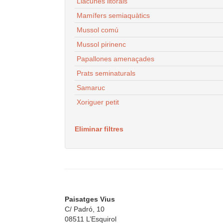
Llacunes litorals
Mamífers semiaquàtics
Mussol comú
Mussol pirinenc
Papallones amenaçades
Prats seminaturals
Samaruc
Xoriguer petit
Eliminar filtres
Paisatges Vius
C/ Padró, 10
08511 L’Esquirol