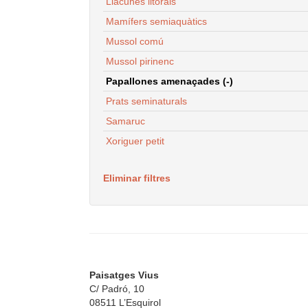
Llacunes litorals
Mamífers semiaquàtics
Mussol comú
Mussol pirinenc
Papallones amenaçades (-)
Prats seminaturals
Samaruc
Xoriguer petit
Eliminar filtres
Paisatges Vius
C/ Padró, 10
08511 L’Esquirol