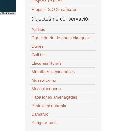
Projecte PeriFer
Projecte S.O.S. samaruc
p Contributors
Objectes de conservació
Amfibis
Cranc de riu de potes blanques
Dunes
Gall fer
Llacunes litorals
Mamífers semiaquàtics
Mussol comú
Mussol pirinenc
Papallones amenaçades
Prats seminaturals
Samaruc
Xoriguer petit