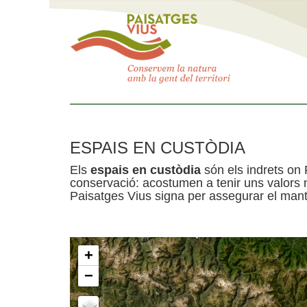
ESPAIS EN CUSTÒDIA
Els
espais en custòdia
són els indrets on 
conservació: acostumen a tenir uns valors n
Paisatges Vius signa per assegurar el mante
+
−