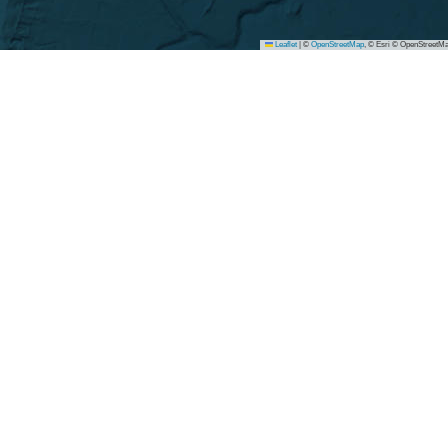
Leaflet
|
©
OpenStreetMap
, © Esri © OpenStreetMa