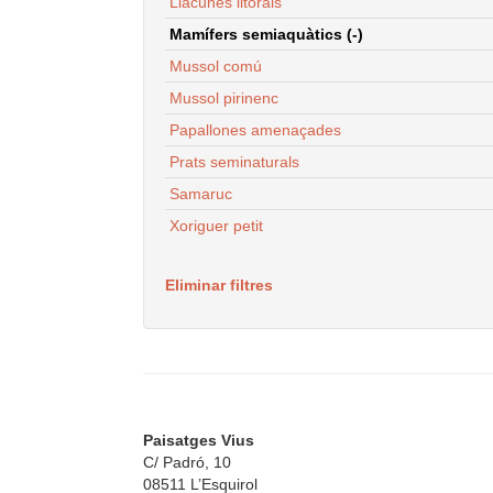
Llacunes litorals
Mamífers semiaquàtics (-)
Mussol comú
Mussol pirinenc
Papallones amenaçades
Prats seminaturals
Samaruc
Xoriguer petit
Eliminar filtres
Paisatges Vius
C/ Padró, 10
08511 L’Esquirol