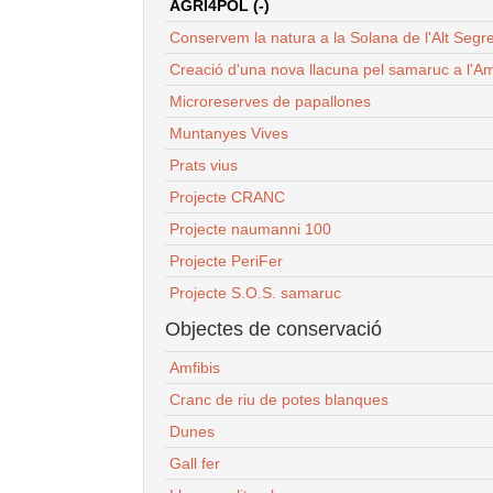
AGRI4POL (-)
Conservem la natura a la Solana de l'Alt Segr
Creació d'una nova llacuna pel samaruc a l'Am
Microreserves de papallones
Muntanyes Vives
Prats vius
Projecte CRANC
Projecte naumanni 100
Projecte PeriFer
Projecte S.O.S. samaruc
Objectes de conservació
Amfibis
Cranc de riu de potes blanques
Dunes
Gall fer