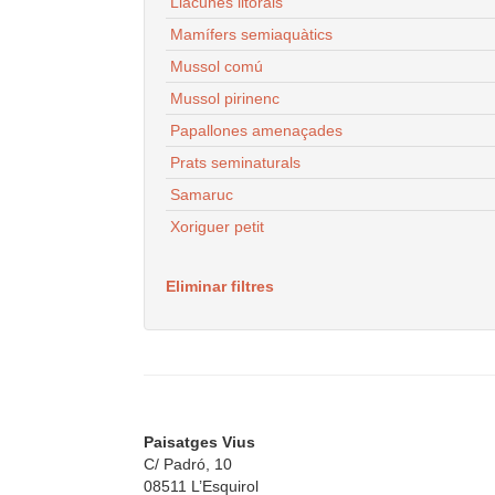
Llacunes litorals
Mamífers semiaquàtics
Mussol comú
Mussol pirinenc
Papallones amenaçades
Prats seminaturals
Samaruc
Xoriguer petit
Eliminar filtres
Paisatges Vius
C/ Padró, 10
08511 L’Esquirol