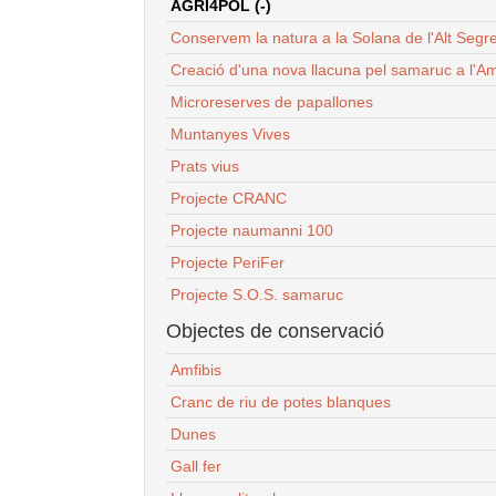
AGRI4POL (-)
Conservem la natura a la Solana de l'Alt Segr
Creació d'una nova llacuna pel samaruc a l'Am
Microreserves de papallones
Muntanyes Vives
Prats vius
Projecte CRANC
Projecte naumanni 100
Projecte PeriFer
Projecte S.O.S. samaruc
Objectes de conservació
Amfibis
Cranc de riu de potes blanques
Dunes
Gall fer