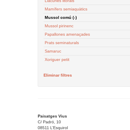
Llacunes litorals
Mamífers semiaquàtics
Mussol comú (-)
Mussol pirinenc
Papallones amenaçades
Prats seminaturals
Samaruc
Xoriguer petit
Eliminar filtres
Paisatges Vius
C/ Padró, 10
08511 L’Esquirol