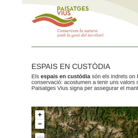
ESPAIS EN CUSTÒDIA
Els
espais en custòdia
són els indrets on 
conservació: acostumen a tenir uns valors n
Paisatges Vius signa per assegurar el mante
+
−