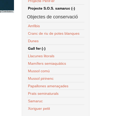
Projecte PeriFer
Projecte S.O.S. samaruc (-)
p Contributors
Objectes de conservació
Amfibis
Cranc de riu de potes blanques
Dunes
Gall fer (-)
Llacunes litorals
Mamífers semiaquàtics
Mussol comú
Mussol pirinenc
Papallones amenaçades
Prats seminaturals
Samaruc
Xoriguer petit