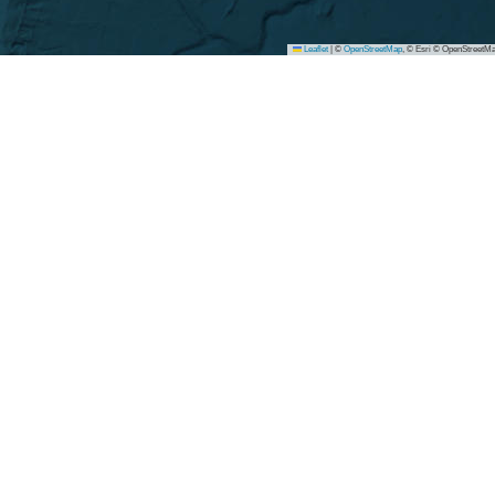
Leaflet
|
©
OpenStreetMap
, © Esri © OpenStreetMa