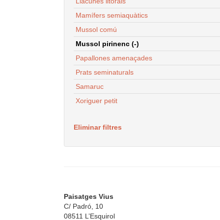
Llacunes litorals
Mamífers semiaquàtics
Mussol comú
Mussol pirinenc (-)
Papallones amenaçades
Prats seminaturals
Samaruc
Xoriguer petit
Eliminar filtres
Paisatges Vius
C/ Padró, 10
08511 L’Esquirol