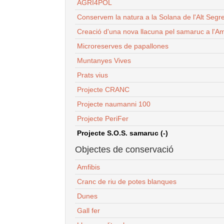
AGRI4POL
Conservem la natura a la Solana de l'Alt Segr
Creació d'una nova llacuna pel samaruc a l'Am
Microreserves de papallones
Muntanyes Vives
Prats vius
Projecte CRANC
Projecte naumanni 100
Projecte PeriFer
Projecte S.O.S. samaruc (-)
Objectes de conservació
Amfibis
Cranc de riu de potes blanques
Dunes
Gall fer