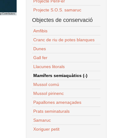
Projecte PeriFer
Projecte S.O.S. samaruc
p Contributors
Objectes de conservació
Amfibis
Cranc de riu de potes blanques
Dunes
Gall fer
Llacunes litorals
Mamífers semiaquàtics (-)
Mussol comú
Mussol pirinenc
Papallones amenaçades
Prats seminaturals
Samaruc
Xoriguer petit