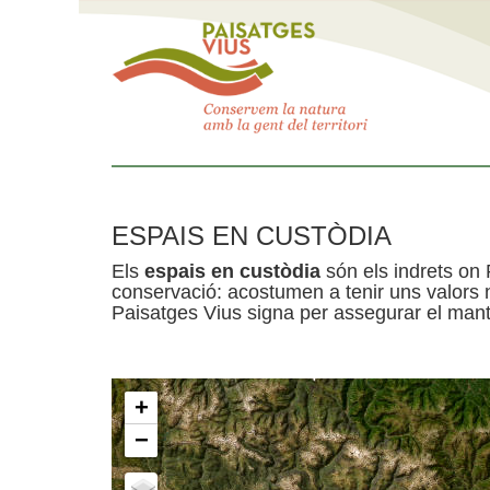
ESPAIS EN CUSTÒDIA
Els
espais en custòdia
són els indrets on 
conservació: acostumen a tenir uns valors n
Paisatges Vius signa per assegurar el mante
+
−