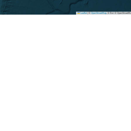
Leaflet
|
©
OpenStreetMap
, © Esri © OpenStreetMa