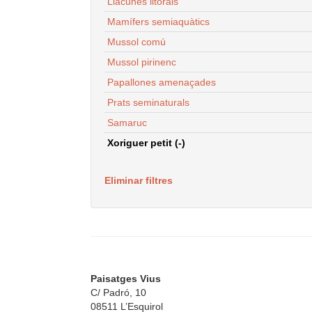
Llacunes litorals
Mamífers semiaquàtics
Mussol comú
Mussol pirinenc
Papallones amenaçades
Prats seminaturals
Samaruc
Xoriguer petit (-)
Eliminar filtres
Paisatges Vius
C/ Padró, 10
08511 L’Esquirol