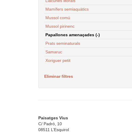
Llacunes litorals
Mamífers semiaquàtics
Mussol comú
Mussol pirinenc
Papallones amenaçades (-)
Prats seminaturals
Samaruc
Xoriguer petit
Eliminar filtres
Paisatges Vius
C/ Padró, 10
08511 L’Esquirol