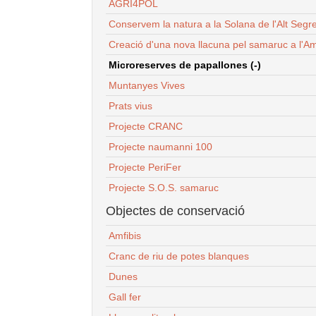
AGRI4POL
Conservem la natura a la Solana de l'Alt Segr
Creació d'una nova llacuna pel samaruc a l'Am
Microreserves de papallones (-)
Muntanyes Vives
Prats vius
Projecte CRANC
Projecte naumanni 100
Projecte PeriFer
Projecte S.O.S. samaruc
Objectes de conservació
Amfibis
Cranc de riu de potes blanques
Dunes
Gall fer