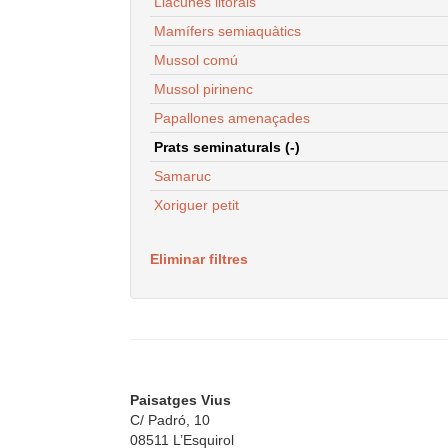
Llacunes litorals
Mamífers semiaquàtics
Mussol comú
Mussol pirinenc
Papallones amenaçades
Prats seminaturals (-)
Samaruc
Xoriguer petit
Eliminar filtres
Paisatges Vius
C/ Padró, 10
08511 L’Esquirol