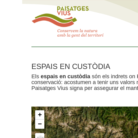
ESPAIS EN CUSTÒDIA
Els
espais en custòdia
són els indrets on 
conservació: acostumen a tenir uns valors n
Paisatges Vius signa per assegurar el mante
+
−