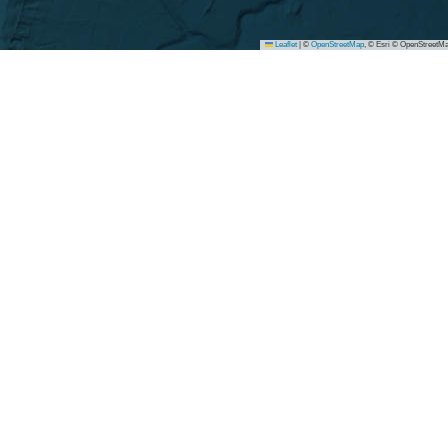
Leaflet
|
©
OpenStreetMap
, © Esri © OpenStreetMa