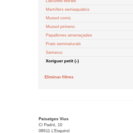
Llacunes litorals
Mamífers semiaquàtics
Mussol comú
Mussol pirinenc
Papallones amenaçades
Prats seminaturals
Samaruc
Xoriguer petit (-)
Eliminar filtres
Paisatges Vius
C/ Padró, 10
08511 L’Esquirol