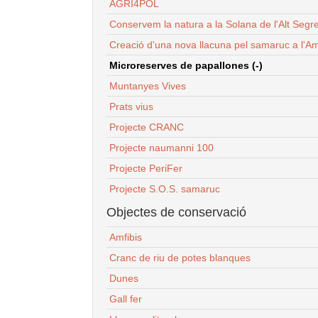
AGRI4POL
Conservem la natura a la Solana de l'Alt Segr
Creació d'una nova llacuna pel samaruc a l'Am
Microreserves de papallones (-)
Muntanyes Vives
Prats vius
Projecte CRANC
Projecte naumanni 100
Projecte PeriFer
Projecte S.O.S. samaruc
Objectes de conservació
Amfibis
Cranc de riu de potes blanques
Dunes
Gall fer