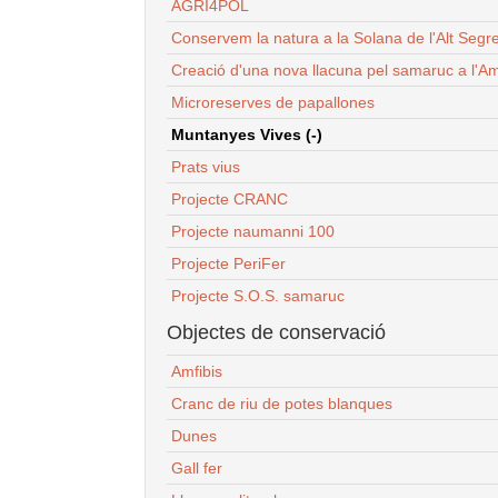
AGRI4POL
Conservem la natura a la Solana de l'Alt Segr
Creació d'una nova llacuna pel samaruc a l'Am
Microreserves de papallones
Muntanyes Vives (-)
Prats vius
Projecte CRANC
Projecte naumanni 100
Projecte PeriFer
Projecte S.O.S. samaruc
Objectes de conservació
Amfibis
Cranc de riu de potes blanques
Dunes
Gall fer