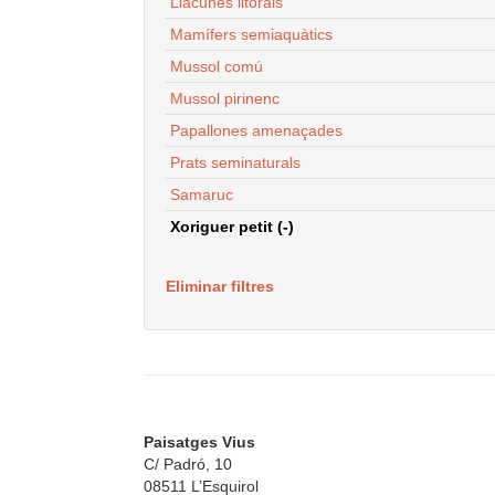
Llacunes litorals
Mamífers semiaquàtics
Mussol comú
Mussol pirinenc
Papallones amenaçades
Prats seminaturals
Samaruc
Xoriguer petit (-)
Eliminar filtres
Paisatges Vius
C/ Padró, 10
08511 L’Esquirol