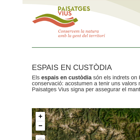
ESPAIS EN CUSTÒDIA
Els
espais en custòdia
són els indrets on 
conservació: acostumen a tenir uns valors n
Paisatges Vius signa per assegurar el mante
+
−