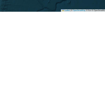
Leaflet
|
©
OpenStreetMap
, © Esri © OpenStreetMa