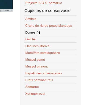
Projecte S.O.S. samaruc
Objectes de conservació
p Contributors
Amfibis
Cranc de riu de potes blanques
Dunes (-)
Gall fer
Llacunes litorals
Mamífers semiaquàtics
Mussol comú
Mussol pirinenc
Papallones amenaçades
Prats seminaturals
Samaruc
Xoriguer petit