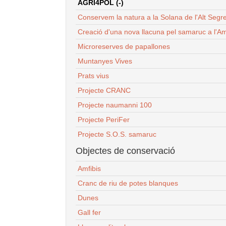
AGRI4POL (-)
Conservem la natura a la Solana de l'Alt Segr
Creació d'una nova llacuna pel samaruc a l'Am
Microreserves de papallones
Muntanyes Vives
Prats vius
Projecte CRANC
Projecte naumanni 100
Projecte PeriFer
Projecte S.O.S. samaruc
Objectes de conservació
Amfibis
Cranc de riu de potes blanques
Dunes
Gall fer