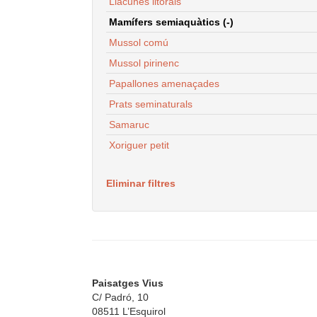
Llacunes litorals
Mamífers semiaquàtics (-)
Mussol comú
Mussol pirinenc
Papallones amenaçades
Prats seminaturals
Samaruc
Xoriguer petit
Eliminar filtres
Paisatges Vius
C/ Padró, 10
08511 L’Esquirol