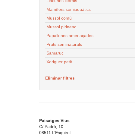
Llacunes litorals
Mamífers semiaquàtics
Mussol comú
Mussol pirinenc
Papallones amenaçades
Prats seminaturals
Samaruc
Xoriguer petit
Eliminar filtres
Paisatges Vius
C/ Padró, 10
08511 L’Esquirol