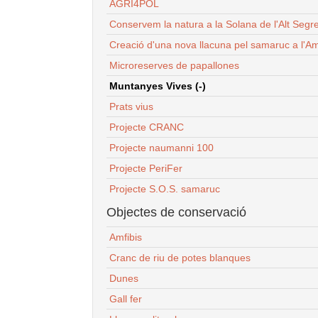
AGRI4POL
Conservem la natura a la Solana de l'Alt Segr
Creació d'una nova llacuna pel samaruc a l'Am
Microreserves de papallones
Muntanyes Vives (-)
Prats vius
Projecte CRANC
Projecte naumanni 100
Projecte PeriFer
Projecte S.O.S. samaruc
Objectes de conservació
Amfibis
Cranc de riu de potes blanques
Dunes
Gall fer