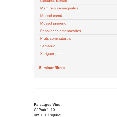
Llacunes litorals
Mamífers semiaquàtics
Mussol comú
Mussol pirinenc
Papallones amenaçades
Prats seminaturals
Samaruc
Xoriguer petit
Eliminar filtres
Paisatges Vius
C/ Padró, 10
08511 L’Esquirol