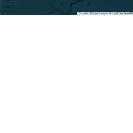
Leaflet
|
©
OpenStreetMap
, © Esri © OpenStreetMa