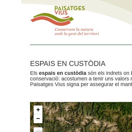
ESPAIS EN CUSTÒDIA
Els
espais en custòdia
són els indrets on 
conservació: acostumen a tenir uns valors n
Paisatges Vius signa per assegurar el mante
+
−