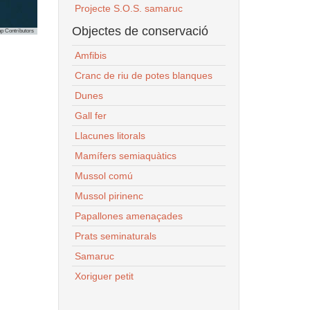
Projecte S.O.S. samaruc
Objectes de conservació
p Contributors
Amfibis
Cranc de riu de potes blanques
Dunes
Gall fer
Llacunes litorals
Mamífers semiaquàtics
Mussol comú
Mussol pirinenc
Papallones amenaçades
Prats seminaturals
Samaruc
Xoriguer petit