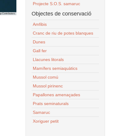
Projecte S.O.S. samaruc
Objectes de conservació
p Contributors
Amfibis
Cranc de riu de potes blanques
Dunes
Gall fer
Llacunes litorals
Mamífers semiaquàtics
Mussol comú
Mussol pirinenc
Papallones amenaçades
Prats seminaturals
Samaruc
Xoriguer petit