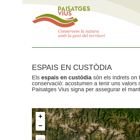
ESPAIS EN CUSTÒDIA
Els
espais en custòdia
són els indrets on 
conservació: acostumen a tenir uns valors n
Paisatges Vius signa per assegurar el mante
+
−