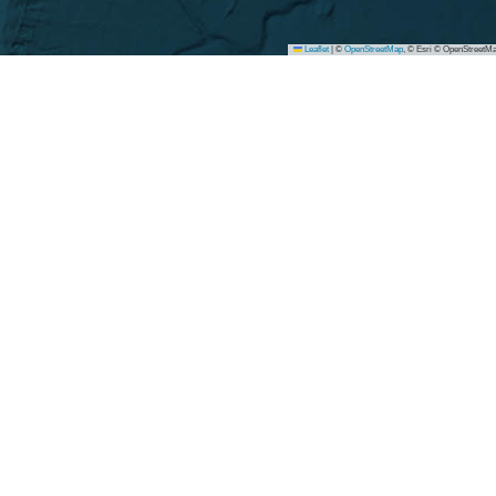
Leaflet
|
©
OpenStreetMap
, © Esri © OpenStreetMa