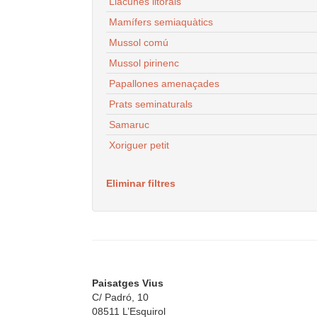
Llacunes litorals
Mamífers semiaquàtics
Mussol comú
Mussol pirinenc
Papallones amenaçades
Prats seminaturals
Samaruc
Xoriguer petit
Eliminar filtres
Paisatges Vius
C/ Padró, 10
08511 L’Esquirol