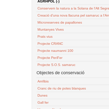
AGRI4POL (-)
Conservem la natura a la Solana de l'Alt Segr
Creació d'una nova llacuna pel samaruc a l'Am
Microreserves de papallones
Muntanyes Vives
Prats vius
Projecte CRANC
Projecte naumanni 100
Projecte PeriFer
Projecte S.O.S. samaruc
Objectes de conservació
Amfibis
Cranc de riu de potes blanques
Dunes
Gall fer