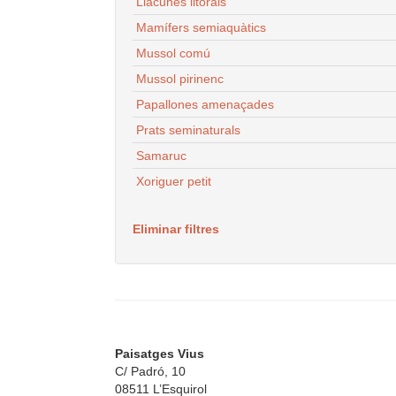
Llacunes litorals
Mamífers semiaquàtics
Mussol comú
Mussol pirinenc
Papallones amenaçades
Prats seminaturals
Samaruc
Xoriguer petit
Eliminar filtres
Paisatges Vius
C/ Padró, 10
08511 L’Esquirol