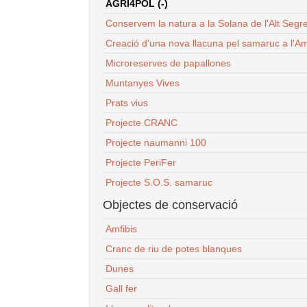
AGRI4POL (-)
Conservem la natura a la Solana de l'Alt Segr
Creació d'una nova llacuna pel samaruc a l'Am
Microreserves de papallones
Muntanyes Vives
Prats vius
Projecte CRANC
Projecte naumanni 100
Projecte PeriFer
Projecte S.O.S. samaruc
Objectes de conservació
Amfibis
Cranc de riu de potes blanques
Dunes
Gall fer