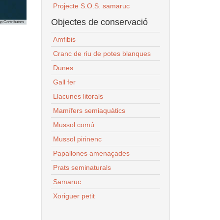
Projecte S.O.S. samaruc
Objectes de conservació
p Contributors
Amfibis
Cranc de riu de potes blanques
Dunes
Gall fer
Llacunes litorals
Mamífers semiaquàtics
Mussol comú
Mussol pirinenc
Papallones amenaçades
Prats seminaturals
Samaruc
Xoriguer petit