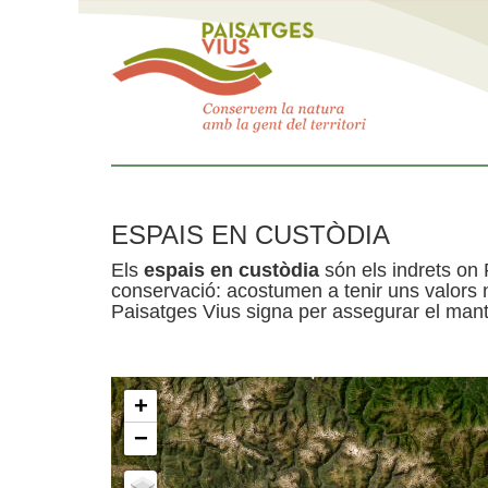
ESPAIS EN CUSTÒDIA
Els
espais en custòdia
són els indrets on 
conservació: acostumen a tenir uns valors n
Paisatges Vius signa per assegurar el mante
+
−