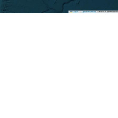
Leaflet
|
©
OpenStreetMap
, © Esri © OpenStreetMa