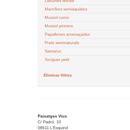
Llacunes litorals
Mamífers semiaquàtics
Mussol comú
Mussol pirinenc
Papallones amenaçades
Prats seminaturals
Samaruc
Xoriguer petit
Eliminar filtres
Paisatges Vius
C/ Padró, 10
08511 L’Esquirol