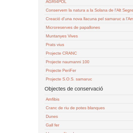
AGRI4POL
Conservem la natura a la Solana de l'Alt Segr
Creació d'una nova llacuna pel samaruc a l'Am
Microreserves de papallones
Muntanyes Vives
Prats vius
Projecte CRANC
Projecte naumanni 100
Projecte PeriFer
Projecte S.O.S. samaruc
Objectes de conservació
Amfibis
Cranc de riu de potes blanques
Dunes
Gall fer