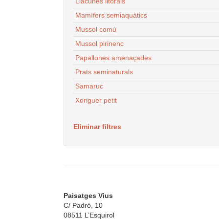
Llacunes litorals
Mamífers semiaquàtics
Mussol comú
Mussol pirinenc
Papallones amenaçades
Prats seminaturals
Samaruc
Xoriguer petit
Eliminar filtres
Paisatges Vius
C/ Padró, 10
08511 L’Esquirol