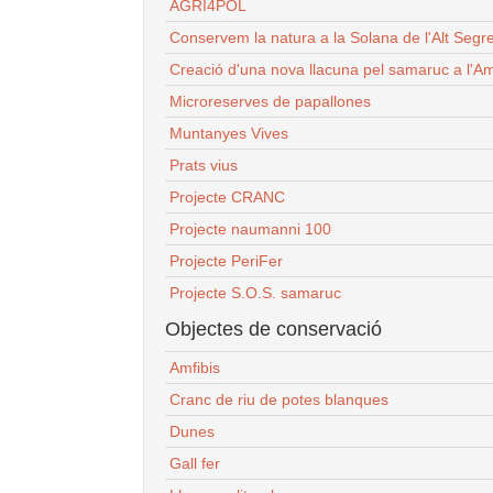
AGRI4POL
Conservem la natura a la Solana de l'Alt Segr
Creació d'una nova llacuna pel samaruc a l'Am
Microreserves de papallones
Muntanyes Vives
Prats vius
Projecte CRANC
Projecte naumanni 100
Projecte PeriFer
Projecte S.O.S. samaruc
Objectes de conservació
Amfibis
Cranc de riu de potes blanques
Dunes
Gall fer