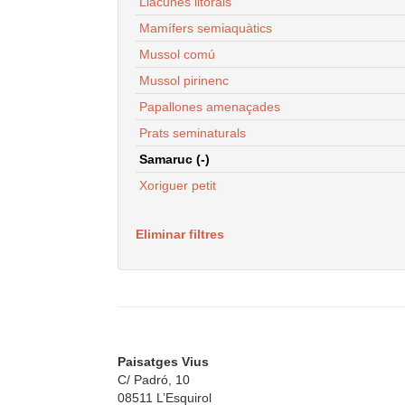
Llacunes litorals
Mamífers semiaquàtics
Mussol comú
Mussol pirinenc
Papallones amenaçades
Prats seminaturals
Samaruc (-)
Xoriguer petit
Eliminar filtres
Paisatges Vius
C/ Padró, 10
08511 L’Esquirol