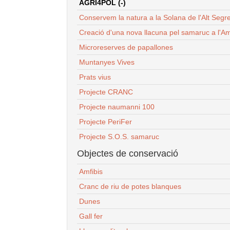
AGRI4POL (-)
Conservem la natura a la Solana de l'Alt Segr
Creació d'una nova llacuna pel samaruc a l'Am
Microreserves de papallones
Muntanyes Vives
Prats vius
Projecte CRANC
Projecte naumanni 100
Projecte PeriFer
Projecte S.O.S. samaruc
Objectes de conservació
Amfibis
Cranc de riu de potes blanques
Dunes
Gall fer