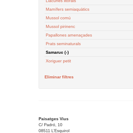
Llacunes litorals
Mamífers semiaquàtics
Mussol comú
Mussol pirinenc
Papallones amenaçades
Prats seminaturals
Samaruc (-)
Xoriguer petit
Eliminar filtres
Paisatges Vius
C/ Padró, 10
08511 L’Esquirol