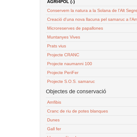
AGRI4POL (-)
Conservem la natura a la Solana de l'Alt Segr
Creació d'una nova llacuna pel samaruc a l'Am
Microreserves de papallones
Muntanyes Vives
Prats vius
Projecte CRANC
Projecte naumanni 100
Projecte PeriFer
Projecte S.O.S. samaruc
Objectes de conservació
Amfibis
Cranc de riu de potes blanques
Dunes
Gall fer