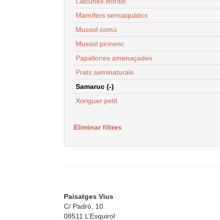
Llacunes litorals
Mamífers semiaquàtics
Mussol comú
Mussol pirinenc
Papallones amenaçades
Prats seminaturals
Samaruc (-)
Xoriguer petit
Eliminar filtres
Paisatges Vius
C/ Padró, 10
08511 L’Esquirol