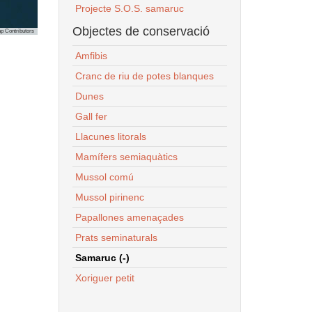
Projecte S.O.S. samaruc
Objectes de conservació
p Contributors
Amfibis
Cranc de riu de potes blanques
Dunes
Gall fer
Llacunes litorals
Mamífers semiaquàtics
Mussol comú
Mussol pirinenc
Papallones amenaçades
Prats seminaturals
Samaruc (-)
Xoriguer petit