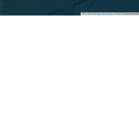
Leaflet
|
©
OpenStreetMap
, © Esri © OpenStreetMa