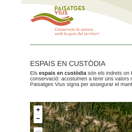
ESPAIS EN CUSTÒDIA
Els
espais en custòdia
són els indrets on 
conservació: acostumen a tenir uns valors n
Paisatges Vius signa per assegurar el mante
+
−